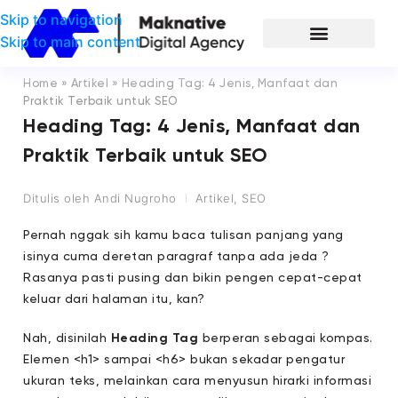
Skip to navigation
Skip to main content
Home
»
Artikel
»
Heading Tag: 4 Jenis, Manfaat dan
Praktik Terbaik untuk SEO
Heading Tag: 4 Jenis, Manfaat dan
Praktik Terbaik untuk SEO
Ditulis oleh
Andi Nugroho
Artikel
,
SEO
Pernah nggak sih kamu baca tulisan panjang yang
isinya cuma deretan paragraf tanpa ada jeda ?
Rasanya pasti pusing dan bikin pengen cepat-cepat
keluar dari halaman itu, kan?
Nah, disinilah
Heading Tag
berperan sebagai kompas.
Elemen
<h1>
sampai
<h6>
bukan sekadar pengatur
ukuran teks, melainkan cara menyusun hirarki informasi