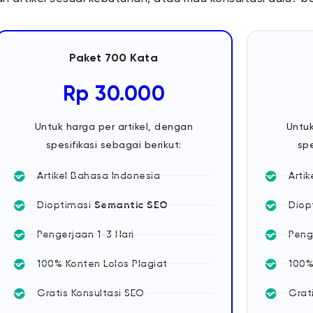
Paket 700 Kata
Rp 30.000
Untuk harga per artikel, dengan
Untuk
spesifikasi sebagai berikut:
spe
Artikel Bahasa Indonesia
Arti
Dioptimasi
Semantic SEO
Diop
Pengerjaan 1-3 Hari
Peng
100% Konten Lolos Plagiat
100%
Gratis Konsultasi SEO
Grat