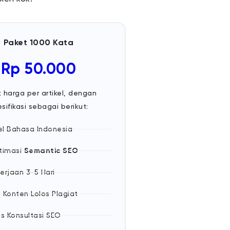
Paket 1000 Kata
Rp 50.000
 harga per artikel, dengan
sifikasi sebagai berikut:
kel Bahasa Indonesia
timasi
Semantic SEO
erjaan 3-5 Hari
 Konten Lolos Plagiat
is Konsultasi SEO