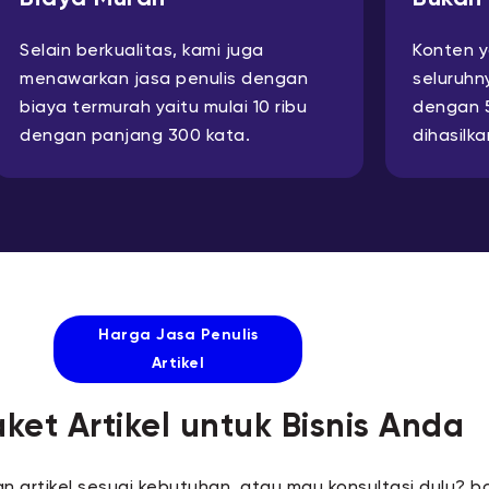
Selain berkualitas, kami juga
Konten ya
menawarkan jasa penulis dengan
seluruhn
biaya termurah yaitu mulai 10 ribu
dengan 
dengan panjang 300 kata.
dihasilk
Harga Jasa Penulis
Artikel
aket Artikel untuk Bisnis Anda
san artikel sesuai kebutuhan, atau mau konsultasi dulu? b