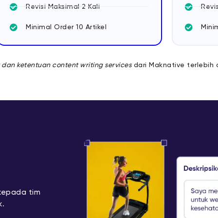
Revisi Maksimal 2 Kali
Revis
Minimal Order 10 Artikel
Minim
 dan ketentuan content writing services
dari Maknative terlebih 
kepada tim
k.