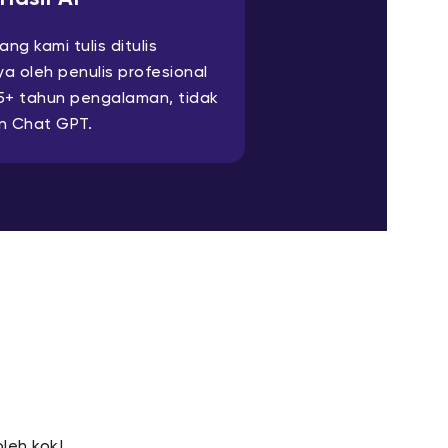
ng kami tulis ditulis
ya oleh penulis profesional
5+ tahun pengalaman, tidak
an Chat GPT.
oleh kok!