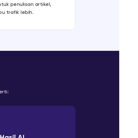
uk penulisan artikel,
u trafik lebih.
rti:
Hasil AI