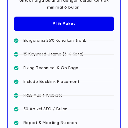
Untuk harga bulanan dengan durasi kontrak
minimal 6 bulan.
Pilih Paket
Bergaransi 25% Kenaikan Trafik
15 Keyword
Utama (3-4 Kata)
Fixing Technical & On Page
Include Backlink Placement
FREE Audit Website
30 Artikel SEO / Bulan
Report & Meeting Bulanan