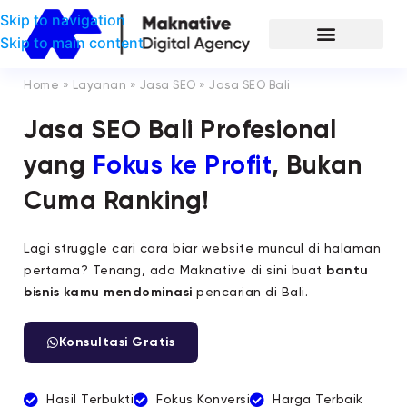
Skip to navigation
Skip to main content
Home
»
Layanan
»
Jasa SEO
»
Jasa SEO Bali
Jasa SEO Bali Profesional
yang
Fokus ke Profit
, Bukan
Cuma Ranking!
Lagi struggle cari cara biar website muncul di halaman
pertama? Tenang, ada Maknative di sini buat
bantu
bisnis kamu mendominasi
pencarian di Bali.
Konsultasi Gratis
Hasil Terbukti
Fokus Konversi
Harga Terbaik